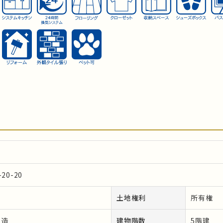
0-20
土地権利
所有権
ト造
建物階数
5階建