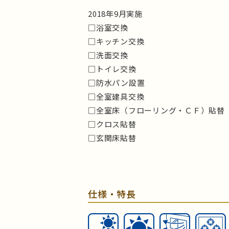
2018年9月実施
□浴室交換
□キッチン交換
□洗面交換
□トイレ交換
□防水パン設置
□全室建具交換
□全室床（フローリング・ＣＦ）貼替
□クロス貼替
□玄関床貼替
仕様・特長