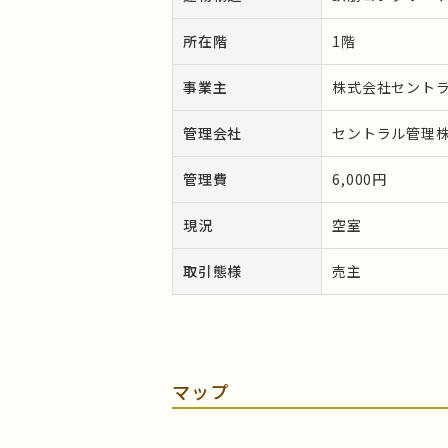
所在階
1階
事業主
株式会社セント
管理会社
セントラル管理
管理費
6,000円
現況
空室
取引態様
売主
マップ