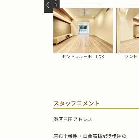
セントラル三田 LDK
セントラル三田 外観
セントラル三田 LDK
セント
スタッフコメント
港区三田アドレス。
麻布十番駅・白金高輪駅徒歩圏の