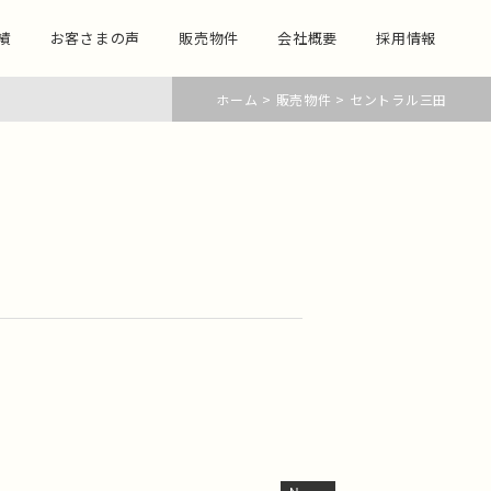
績
お客さまの声
販売物件
会社概要
採用情報
ホーム
>
販売物件
>
セントラル三田