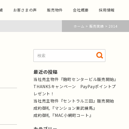
績
お客さまの声
販売物件
会社概要
採用情報
ホーム
>
販売実績
>
2014
最近の投稿
当社売主物件『麹町センタービル販売開始』
THANKSキャンペーン PayPayポイントプ
レゼント！
当社売主物件『セントラル三田』販売開始
成約御礼『マンション東武練馬』
成約御礼『MAC小網町コート』
カテゴリー